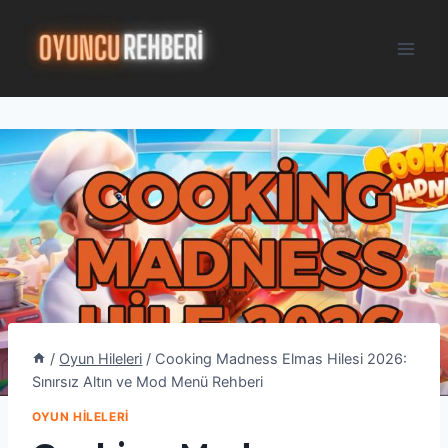
Skip
to
content
/
Oyun Hileleri
/
Cooking Madness Elmas Hilesi 2026:
Sınırsız Altın ve Mod Menü Rehberi
OYUN HILELERI