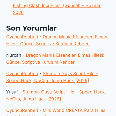
Fishing Clash İnci Hilesi (Güncel) – Haziran
2026
Son Yorumlar
OyuncuRehberi
-
Dragon Mania Efsaneleri Elmas
Hilesi: Güncel Script ve Kurulum Rehberi
Nurcan
-
Dragon Mania Efsaneleri Elmas Hilesi:
Güncel Script ve Kurulum Rehberi
OyuncuRehberi
-
Stumble Guys Script Hile –
Speed Hack, NoClip, Jump Hack [2026]
Yusuf
-
Stumble Guys Script Hile – Speed Hack,
NoClip, Jump Hack [2026]
OyuncuRehberi
-
Mini World CREATA Para Hilesi