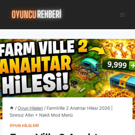
Skip
to
content
/
Oyun Hileleri
/
FarmVille 2 Anahtar Hilesi 2026 |
Sınırsız Altın + Nakit Mod Menü
OYUN HILELERI