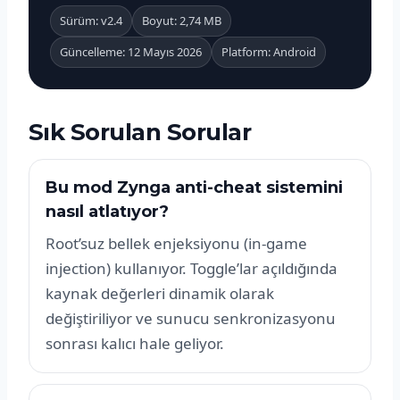
Sürüm: v2.4
Boyut: 2,74 MB
Güncelleme: 12 Mayıs 2026
Platform: Android
Sık Sorulan Sorular
Bu mod Zynga anti-cheat sistemini
nasıl atlatıyor?
Root’suz bellek enjeksiyonu (in-game
injection) kullanıyor. Toggle’lar açıldığında
kaynak değerleri dinamik olarak
değiştiriliyor ve sunucu senkronizasyonu
sonrası kalıcı hale geliyor.