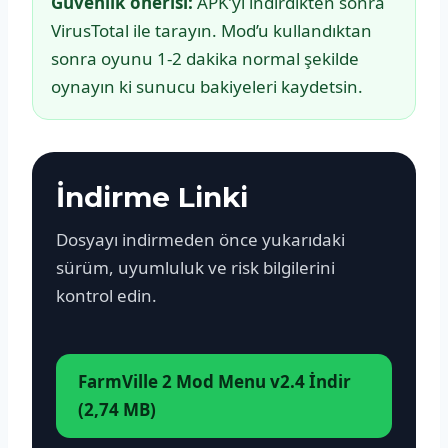
Güvenlik önerisi:
APK’yı indirdikten sonra
VirusTotal ile tarayın. Mod’u kullandıktan
sonra oyunu 1-2 dakika normal şekilde
oynayın ki sunucu bakiyeleri kaydetsin.
İndirme Linki
Dosyayı indirmeden önce yukarıdaki
sürüm, uyumluluk ve risk bilgilerini
kontrol edin.
FarmVille 2 Mod Menu v2.4 İndir
(2,74 MB)