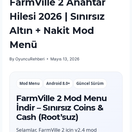
FarmVille 2 Anahtar
Hilesi 2026 | Sınırsız
Altın + Nakit Mod
Menü
By
OyuncuRehberi
Mayıs 13, 2026
Mod Menu
Android 8.0+
Güncel Sürüm
FarmVille 2 Mod Menu
İndir – Sınırsız Coins &
Cash (Root’suz)
Selamlar, FarmVille 2 için v2.4 mod