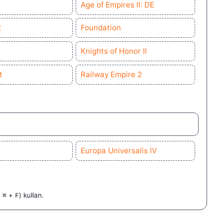
Age of Empires II: DE
2
Foundation
Knights of Honor II
t
Railway Empire 2
Europa Universalis IV
:
+
) kullan.
⌘
F