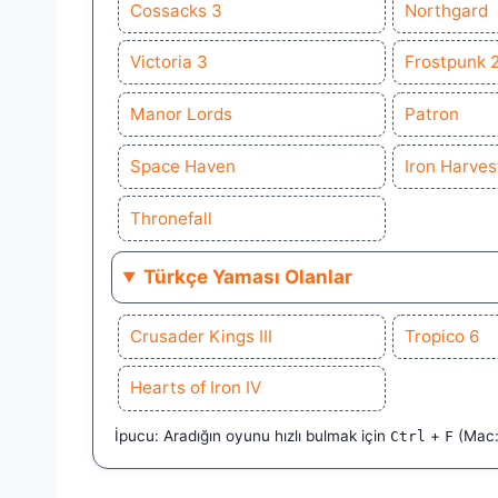
Cossacks 3
Northgard
Victoria 3
Frostpunk 
Manor Lords
Patron
Space Haven
Iron Harves
Thronefall
Türkçe Yaması Olanlar
Crusader Kings III
Tropico 6
Hearts of Iron IV
İpucu: Aradığın oyunu hızlı bulmak için
+
(Mac
Ctrl
F