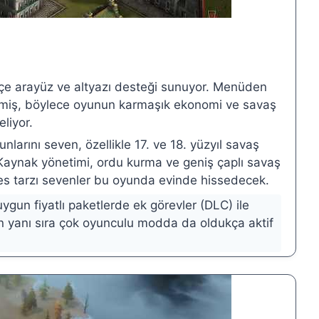
çe arayüz ve altyazı desteği sunuyor. Menüden
ilmiş, böylece oyunun karmaşık ekonomi ve savaş
liyor.
unlarını seven, özellikle 17. ve 18. yüzyıl savaş
l. Kaynak yönetimi, ordu kurma ve geniş çaplı savaş
res tarzı sevenler bu oyunda evinde hissedecek.
uygun fiyatlı paketlerde ek görevler (DLC) ile
rin yanı sıra çok oyunculu modda da oldukça aktif