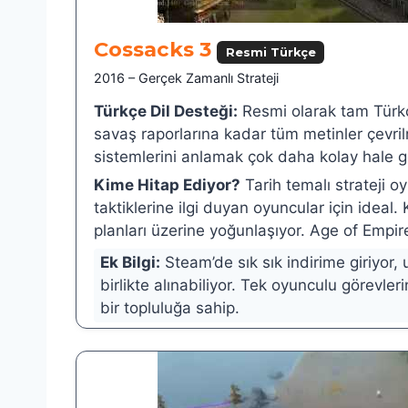
Cossacks 3
Resmi Türkçe
2016 – Gerçek Zamanlı Strateji
Türkçe Dil Desteği:
Resmi olarak tam Türk
savaş raporlarına kadar tüm metinler çevr
sistemlerini anlamak çok daha kolay hale ge
Kime Hitap Ediyor?
Tarih temalı strateji oy
taktiklerine ilgi duyan oyuncular için idea
planları üzerine yoğunlaşıyor. Age of Empi
Ek Bilgi:
Steam’de sık sık indirime giriyor, 
birlikte alınabiliyor. Tek oyunculu görevle
bir topluluğa sahip.